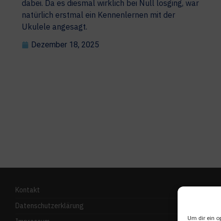
dabei. Da es diesmal wirklich bei Null losging, war
natürlich erstmal ein Kennenlernen mit der
Ukulele angesagt.
Dezember 18, 2025
Kontakt
Datenschutzerklärung
Um dir ein o