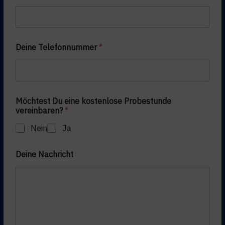
l
e
f
o
n
Deine Telefonnummer
*
n
u
m
m
e
Möchtest Du eine kostenlose Probestunde
r
vereinbaren?
*
Nein
Ja
Deine Nachricht