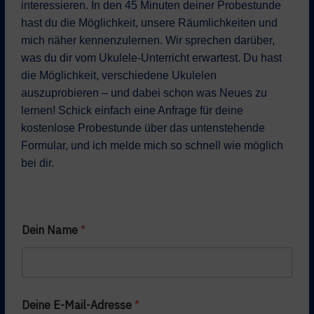
interessieren. In den 45 Minuten deiner Probestunde
hast du die Möglichkeit, unsere Räumlichkeiten und
mich näher kennenzulernen. Wir sprechen darüber,
was du dir vom Ukulele-Unterricht erwartest. Du hast
die Möglichkeit, verschiedene Ukulelen
auszuprobieren – und dabei schon was Neues zu
lernen! Schick einfach eine Anfrage für deine
kostenlose Probestunde über das untenstehende
Formular, und ich melde mich so schnell wie möglich
bei dir.
D
Dein Name
*
u
N
a
m
e
T
Deine E-Mail-Adresse
*
e